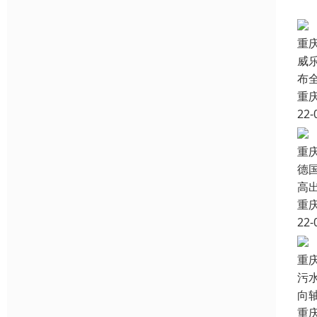
重
威
布
重
22-
重
德
高
重
22-
重
污
向
重