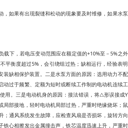
动，如果有出现裂缝和松动的现象要及时维修，如果水泵
载下，若电压变动范围应在额定值的+10%至－5%之
不平衡度超过5%，会引绕组过热；缺相运行，经验表明
机安装缺相保护装置。二是水泵方面的原因：选用动力不
启动过于频繁、定额为短时或断续工作制的电动机连续工
使用。三是电动机身的原因：接法错误，将△形误接成Y
或局部接地，轻时电动机局部过热，严重时绝缘烧坏；鼠
上升；通风系统发生故障，应检查风扇是否损坏，旋转方
子铁心相擦发出金属撞击声，铁芯温度迅速上升，严重时