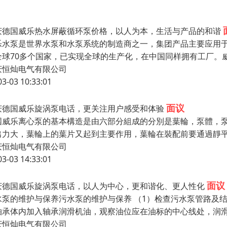
庆德国威乐热水屏蔽循环泵价格，以人为本，生活与产品的和谐
乐水泵是世界水泵和水泵系统的制造商之一，集团产品主要应用
全球70多个国家，已实现全球的生产化，在中国同样拥有工厂。
庆恒灿电气有限公司
03-03 10:33:01
面议
庆德国威乐旋涡泵电话，更关注用户感受和体验
国威乐离心泵的基本構造是由六部分組成的分別是葉輪，泵體，
出力大，葉輪上的葉片又起到主要作用，葉輪在裝配前要通過靜
庆恒灿电气有限公司
03-03 14:33:01
面议
庆德国威乐旋涡泵电话，以人为中心，更和谐化、更人性化
水泵的维护与保养污水泵的维护与保养 （1）检查污水泵管路及
轴承体内加入轴承润滑机油，观察油位应在油标的中心线处，润滑
庆恒灿电气有限公司