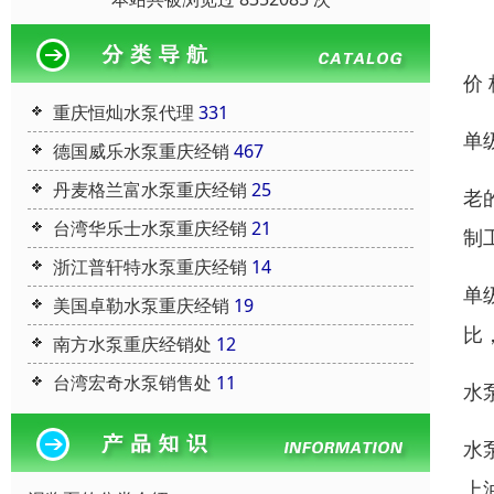
价
重庆恒灿水泵代理
331
单
德国威乐水泵重庆经销
467
丹麦格兰富水泵重庆经销
25
老
台湾华乐士水泵重庆经销
21
制
浙江普轩特水泵重庆经销
14
单
美国卓勒水泵重庆经销
19
比
南方水泵重庆经销处
12
台湾宏奇水泵销售处
11
水
水
上