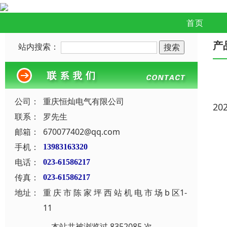
首页
产
站内搜索：
公司：
重庆恒灿电气有限公司
20
联系：
罗先生
邮箱：
670077402@qq.com
手机：
13983163320
电话：
023-61586217
传真：
023-61586217
地址：
重 庆 市 陈 家 坪 西 站 机 电 市 场 b 区1-
11
本站共被浏览过 8352085 次