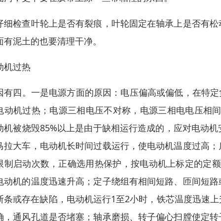
仔细检查叶轮上是否有裂痕，叶轮固定在轴承上是否有松
面有泥土的也要清理干净。
动机过热
因有四。一是电源方面的原因：电压偏高或偏低，在特定负
电动机过热；电源三相电压不对称，电源三相电电压相间
动机被烧毁85%以上是由于缺相运行造成的，应对电动
马拉大车，电动机长时间过载运行，使电动机温度过高；
限制启动次数，正确选用热保护，按电动机上标定的定额
电动机的温度迅速升高；定子绕组有相间短路、匝间短路
断条或存在缺陷，电动机运行1至2小时，铁芯温度迅速
确，通风孔道是否堵塞；轴承磨损、转子偏心扫膛使定转