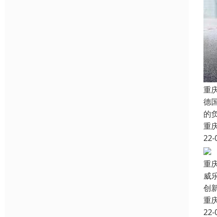
重
德
的
重
22-
重
威
创
重
22-