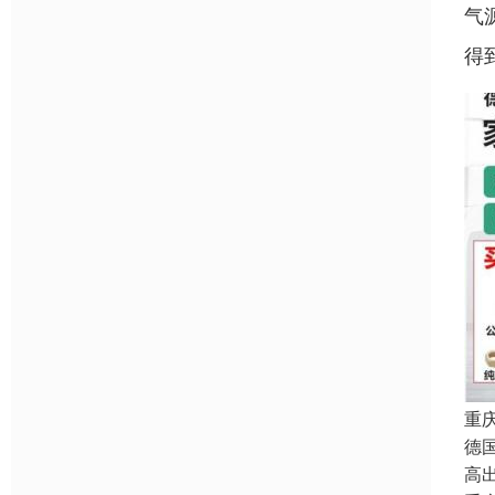
气
得
重
德
高