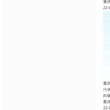
重
22-
重
污
向
重
22-