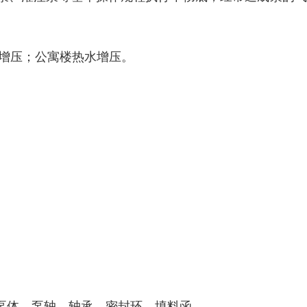
器增压；公寓楼热水增压。
泵体，泵轴，轴承，密封环，填料函。