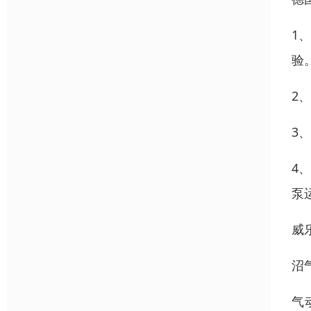
1
验
2
3
4
泵
威
沼
气