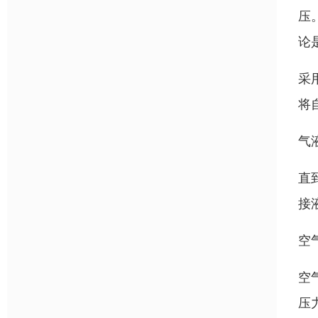
压
论
采
将
气
直
接
空
空
压