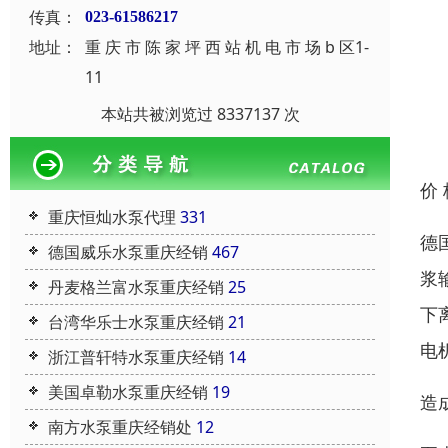
传真：
023-61586217
地址：
重 庆 市 陈 家 坪 西 站 机 电 市 场 b 区1-
11
本站共被浏览过 8337137 次
价
重庆恒灿水泵代理
331
德
德国威乐水泵重庆经销
467
浆
丹麦格兰富水泵重庆经销
25
下
台湾华乐士水泵重庆经销
21
电
浙江普轩特水泵重庆经销
14
美国卓勒水泵重庆经销
19
造
南方水泵重庆经销处
12