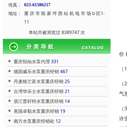
传真：
023-61586217
地址：
重 庆 市 陈 家 坪 西 站 机 电 市 场 b 区1-
11
本站共被浏览过 8389747 次
价
重庆恒灿水泵代理
331
（
德国威乐水泵重庆经销
467
丹麦格兰富水泵重庆经销
25
（
台湾华乐士水泵重庆经销
21
气
浙江普轩特水泵重庆经销
14
（
美国卓勒水泵重庆经销
19
许
南方水泵重庆经销处
12