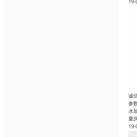
19-
诚
参
水
重
19-